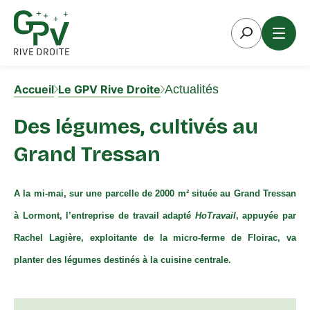
Aller
au
contenu
Accueil
Le GPV Rive Droite
Actualités
Des légumes, cultivés au
Grand Tressan
A la mi-mai, sur
une parcelle de
2000 m²
située
au
Grand Tressan
à
Lormont
,
l’entreprise de travail adapté
HoTravail
, appuyée par
Rachel Lagière, exploitante de la micro-ferme de Floirac, va
planter
des légumes destinés à la cuisine centrale
.