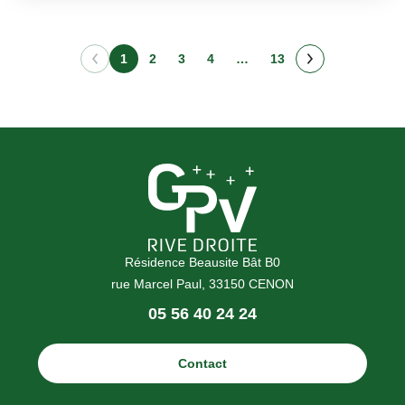
1
2
3
4
…
13
Page
suivante
Résidence Beausite Bât B0
rue Marcel Paul, 33150 CENON
Téléphone
05 56 40 24 24
:
Contact