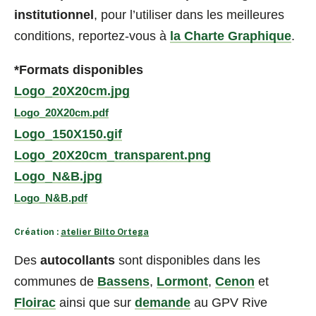
institutionnel
, pour l’utiliser dans les meilleures
(nou
conditions, reportez-vous à
la Charte Graphique
.
fenê
*Formats disponibles
Logo_20X20cm.jpg
(nouvelle
Logo_20X20cm.pdf
fenêtre)
Logo_150X150.gif
Logo_20X20cm_transparent.png
Logo_N&B.jpg
(nouvelle
Logo_N&B.pdf
fenêtre)
Création :
atelier Bilto Ortega
Des
autocollants
sont disponibles dans les
communes de
Bassens
,
Lormont
,
Cenon
et
Floirac
ainsi que sur
demande
au GPV Rive