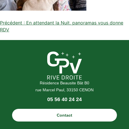
Navigation
Précédent :
En attendant la Nuit, panoramas vous donne
RDV
de
l’article
Résidence Beausite Bât B0
rue Marcel Paul, 33150 CENON
Téléphone
05 56 40 24 24
:
Contact