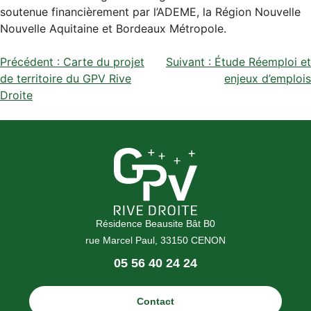
soutenue financièrement par l’ADEME, la Région Nouvelle
Nouvelle Aquitaine et Bordeaux Métropole.
Navigation
Précédent :
Carte du projet
Suivant :
Étude Réemploi et
de territoire du GPV Rive
enjeux d’emplois
de
Droite
l’article
Résidence Beausite Bât B0
rue Marcel Paul, 33150 CENON
Téléphone
05 56 40 24 24
:
Contact