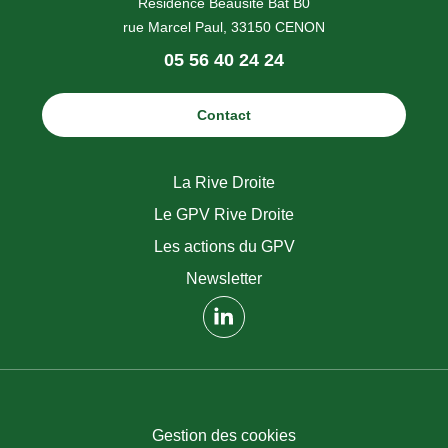
Résidence Beausite Bât B0
rue Marcel Paul, 33150 CENON
Téléphone
05 56 40 24 24
:
Contact
La Rive Droite
Le GPV Rive Droite
Les actions du GPV
Newsletter
(nouvelle fenêtre)
Gestion des cookies